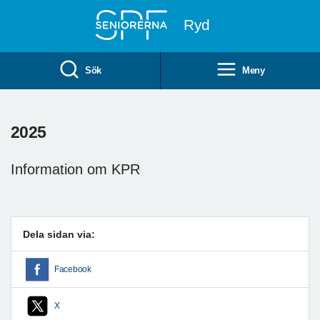
Till övergripande innehåll
Ryd
Sök
Meny
2025
Information om KPR
Dela sidan via:
Facebook
X