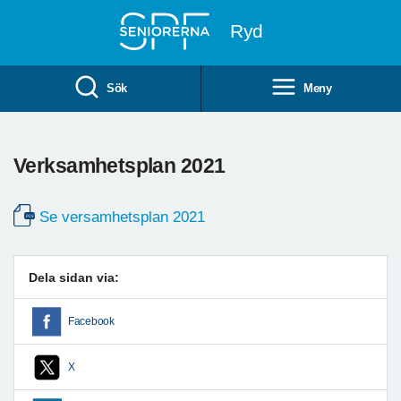
Till övergripande innehåll
Ryd
Sök
Meny
Verksamhetsplan 2021
Se versamhetsplan 2021
Dela sidan via:
Facebook
X