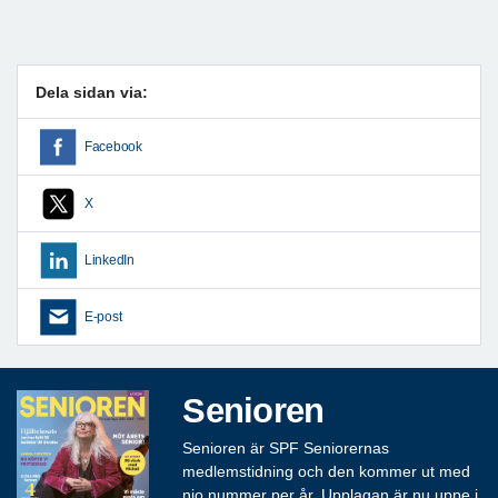
Dela sidan via:
Facebook
X
LinkedIn
E-post
Senioren
Senioren är SPF Seniorernas
medlemstidning och den kommer ut med
nio nummer per år. Upplagan är nu uppe i