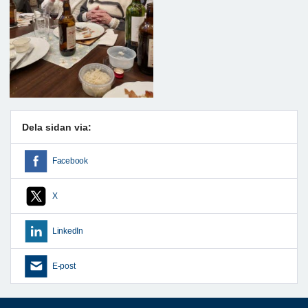
Dela sidan via:
Facebook
X
LinkedIn
E-post