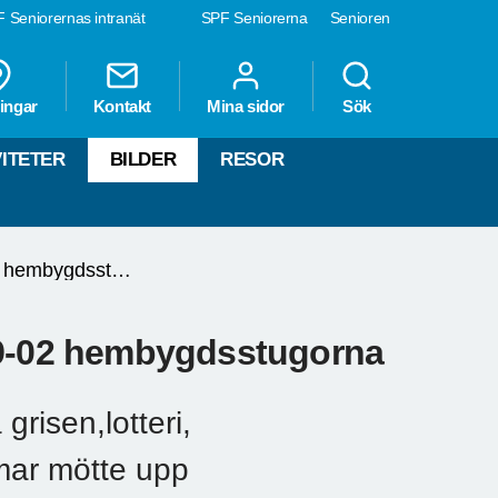
 Seniorernas intranät
SPF Seniorerna
Senioren
ingar
Kontakt
Mina sidor
Sök
VITETER
BILDER
RESOR
Föreningsmöte 2021-09-02 hembygdsstugorna
09-02 hembygdsstugorna
risen,lotteri,
mar mötte upp