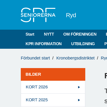
Till övergripande innehåll
Ryd
Start
NYTT
OM FÖRENINGEN
KPR INFORMATION
UTBILDNING
P
Du
Förbundet start
Kronobergsdistriktet
Ry
är
här:
BILDER
KORT 2026
KORT 2025