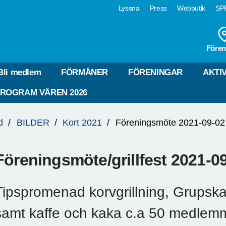
Lyssna
Press
Webbutik
SPF
Fören
Bli medlem
FÖRMÅNER
FÖRENINGAR
AKTI
ROGRAM VÅREN 2026
d
BILDER
Kort 2021
Föreningsmöte/grillfest 2021-
Tipspromenad korvgrillning, Grupska g
samt kaffe och kaka c.a 50 medlem