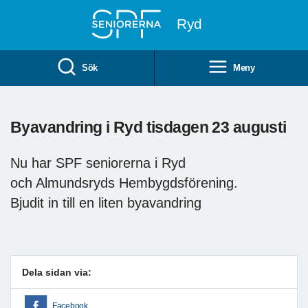
Till övergripande innehåll
Ryd
Sök
Meny
Byavandring i Ryd tisdagen 23 augusti
Nu har SPF seniorerna i Ryd
och Almundsryds Hembygdsförening.
Bjudit in till en liten byavandring
Dela sidan via:
Facebook