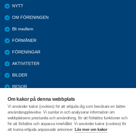
NYTT
OM FÖRENINGEN
Bli medlem
FÖRMÅNER
FÖRENINGAR
AKTIVITETER
BILDER
RESOR
KPR INFORMATION
Om kakor på denna webbplats
Vi använder kakor (cookies) för att erbjuda dig som besökare en bättre
UTBILDNING
användarupplevelse. Vi samlar in och analyserar information om
webbplatsens prestanda och användning, för att förbättra funktioner och
PROGRAM VÅREN 2026
för att förbättra och anpassa innehållet. Vi använder kakor (cookies) för
att kunna erbjuda anpassade annonser.
Läs mer om kakor