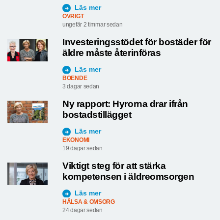
Läs mer
ÖVRIGT
ungefär 2 timmar sedan
Investeringsstödet för bostäder för
äldre måste återinföras
Läs mer
BOENDE
3 dagar sedan
Ny rapport: Hyrorna drar ifrån
bostadstillägget
Läs mer
EKONOMI
19 dagar sedan
Viktigt steg för att stärka
kompetensen i äldreomsorgen
Läs mer
HÄLSA & OMSORG
24 dagar sedan