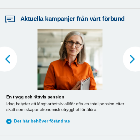
Aktuella kampanjer från vårt förbund
En trygg och rättvis pension
A
Idag betyder ett långt arbetsliv alltför ofta en total pension efter
T
skatt som skapar ekonomisk otrygghet för äldre.
ä
S
Det här behöver förändras