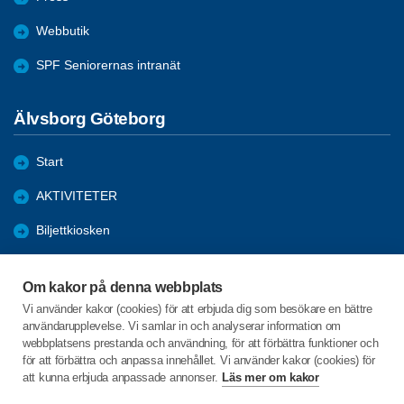
Webbutik
SPF Seniorernas intranät
Älvsborg Göteborg
Start
AKTIVITETER
Biljettkiosken
Om föreningen
Om kakor på denna webbplats
Bli medlem
Vi använder kakor (cookies) för att erbjuda dig som besökare en bättre
användarupplevelse. Vi samlar in och analyserar information om
Förmåner
webbplatsens prestanda och användning, för att förbättra funktioner och
för att förbättra och anpassa innehållet. Vi använder kakor (cookies) för
att kunna erbjuda anpassade annonser.
Läs mer om kakor
C/o:Lillemor Fohlin