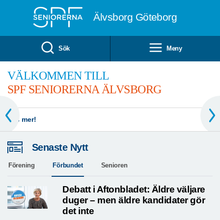
Till övergripande innehåll
Älvsborg Göteborg
Sök
Meny
VÄLKOMMEN TILL
SPF SENIORERNA ÄLVSBORG
Läs mer!
Senaste Nytt
Förening
Förbundet
Senioren
Debatt i Aftonbladet: Äldre väljare
duger – men äldre kandidater gör
det inte