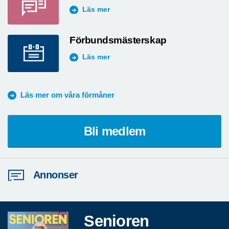
Läs mer
Förbundsmästerskap
Läs mer
Läs mer om våra förmåner
Bli medlem
Annonser
Senioren