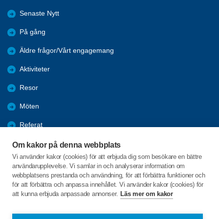
Senaste Nytt
På gång
Äldre frågor/Vårt engagemang
Aktiviteter
Resor
Möten
Referat
Om föreningen
Om kakor på denna webbplats
Vi använder kakor (cookies) för att erbjuda dig som besökare en bättre
Kontakta oss
användarupplevelse. Vi samlar in och analyserar information om
webbplatsens prestanda och användning, för att förbättra funktioner och
Bli medlem
för att förbättra och anpassa innehållet. Vi använder kakor (cookies) för
att kunna erbjuda anpassade annonser.
Läs mer om kakor
C/o:Vuxenskolan