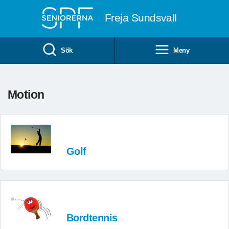
Till övergripande innehåll
Freja Sundsvall
Sök
Meny
Motion
Golf
Bordtennis