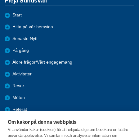
Freja Sundsvall
Start
Hitta på vår hemsida
Senaste Nytt
På gång
Äldre frågor/Vårt engagemang
Aktiviteter
Resor
Möten
Referat
Om föreningen
Om kakor på denna webbplats
Vi använder kakor (cookies) för att erbjuda dig som besökare en bättre
Kontakta oss
användarupplevelse. Vi samlar in och analyserar information om