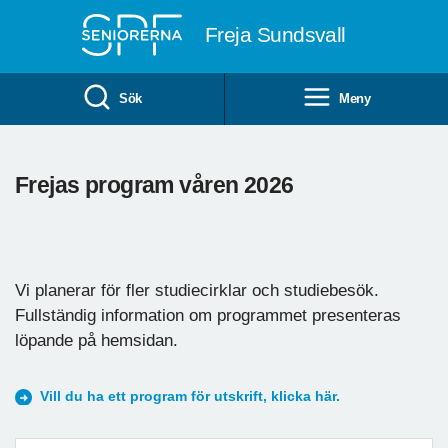
Till övergripande innehåll
Freja Sundsvall
Sök
Meny
Frejas program våren 2026
Vi planerar för fler studiecirklar och studiebesök.
Fullständig information om programmet presenteras
löpande på hemsidan.
Vill du ha ett program för utskrift, klicka här.