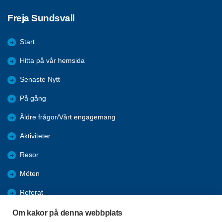
Freja Sundsvall
Start
Hitta på vår hemsida
Senaste Nytt
På gång
Äldre frågor/Vårt engagemang
Aktiviteter
Resor
Möten
Referat
Om föreningen
Om kakor på denna webbplats