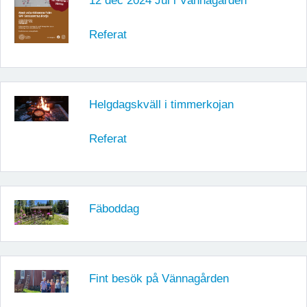
12 dec 2024 Jul i Vännagården
Referat
Helgdagskväll i timmerkojan
Referat
Fäboddag
Fint besök på Vännagården