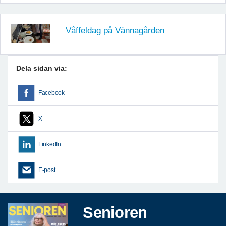
Våffeldag på Vännagården
Dela sidan via:
Facebook
X
LinkedIn
E-post
Senioren