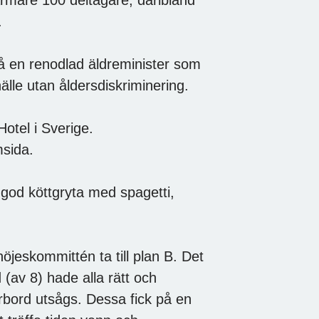
.
å en renodlad äldreminister som
älle utan åldersdiskriminering.
otel i Sverige.
sida.
god köttgryta med spagetti,
jeskommittén ta till plan B. Det
 (av 8) hade alla rätt och
arbord utsågs. Dessa fick på en