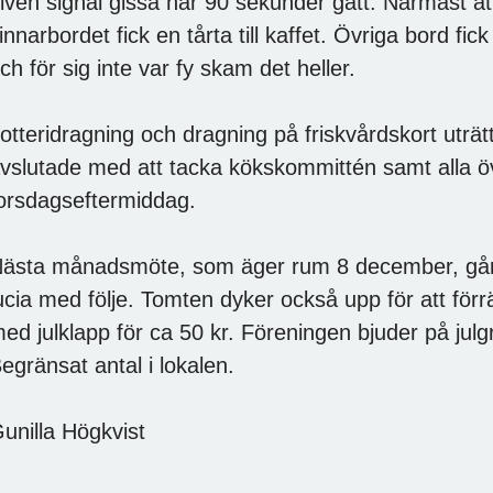
iven signal gissa när 90 sekunder gått. Närmast att
innarbordet fick en tårta till kaffet. Övriga bord fic
ch för sig inte var fy skam det heller.
otteridragning och dragning på friskvårdskort uträ
vslutade med att tacka kökskommittén samt alla ö
orsdagseftermiddag.
ästa månadsmöte, som äger rum 8 december, går 
ucia med följe. Tomten dyker också upp för att förrä
ed julklapp för ca 50 kr. Föreningen bjuder på julgrö
egränsat antal i lokalen.
unilla Högkvist