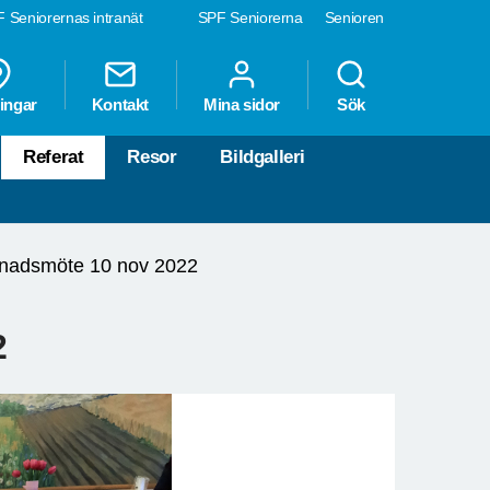
 Seniorernas intranät
SPF Seniorerna
Senioren
ingar
Kontakt
Mina sidor
Sök
Referat
Resor
Bildgalleri
nadsmöte 10 nov 2022
2