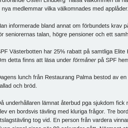
 nya medlemmar vilka välkomnades med applåder
an informerade bland annat om förbundets krav p
ör seniorernas talan, högre pensioner och ett samh
PF Västerbotten har 25% rabatt på samtliga Elite H
m detta finns att läsa under
förmåner
på SPF hem
agens lunch från Restaurang Palma bestod av en 
allad och bröd.
å underhållaren lämnat återbud pga sjukdom fick nö
lev en bordsvis tävling med kluriga frågor. Tre bord
tslagstävling tog vid. En person från vardera vinn