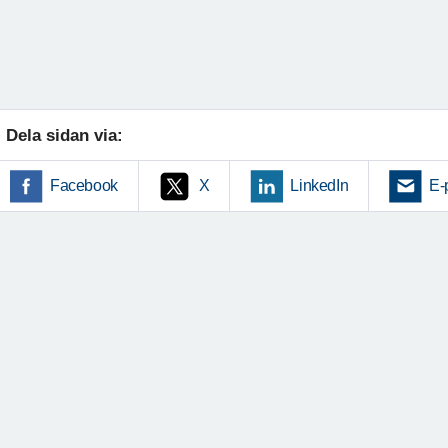
Dela sidan via:
Facebook
X
LinkedIn
E-