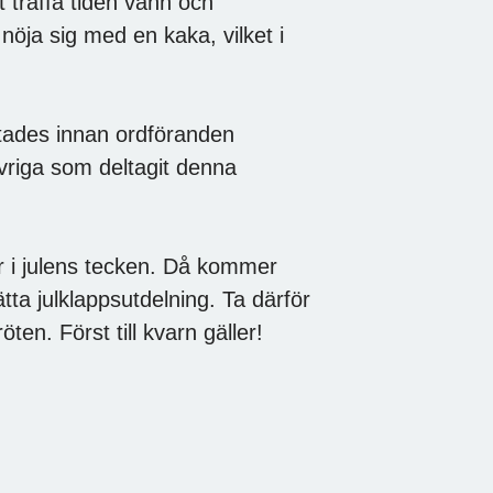
 träffa tiden vann och
k nöja sig med en kaka, vilket i
ttades innan ordföranden
vriga som deltagit denna
i julens tecken. Då kommer
tta julklappsutdelning. Ta därför
ten. Först till kvarn gäller!