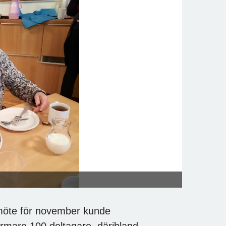
möte för november kunde
rmare 100 deltagare, däribland