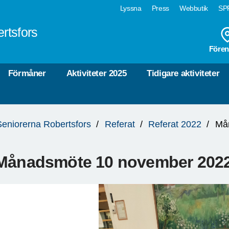
Lyssna
Press
Webbutik
SPF
rtsfors
Fören
Förmåner
Aktiviteter 2025
Tidigare aktiviteter
Seniorerna Robertsfors
Referat
Referat 2022
Må
Månadsmöte 10 november 202