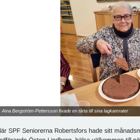
Aina Bergström-Pettersson fixade en tårta till sina lagkamrater
är SPF Seniorerna Robertsfors hade sitt månads
rdförande Östen Lindberg hälsa välkommen till nä