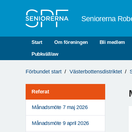
Till övergripande innehåll
Seniorerna Robe
Start
Om föreningen
Bli medlem
Pubkväll/aw
Du
Förbundet start
Västerbottensdistriktet
är
här:
Referat
Månadsmöte 7 maj 2026
Månadsmöte 9 april 2026