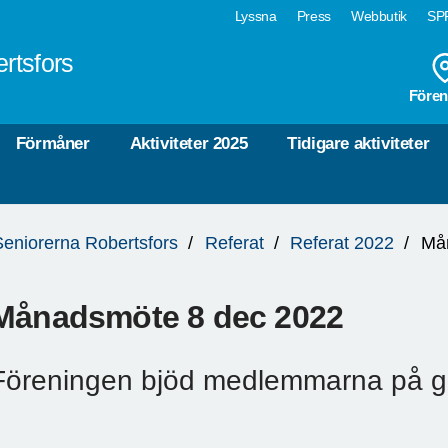
Lyssna
Press
Webbutik
SPF
rtsfors
Fören
Förmåner
Aktiviteter 2025
Tidigare aktiviteter
Seniorerna Robertsfors
Referat
Referat 2022
Må
Månadsmöte 8 dec 2022
Föreningen bjöd medlemmarna på gl