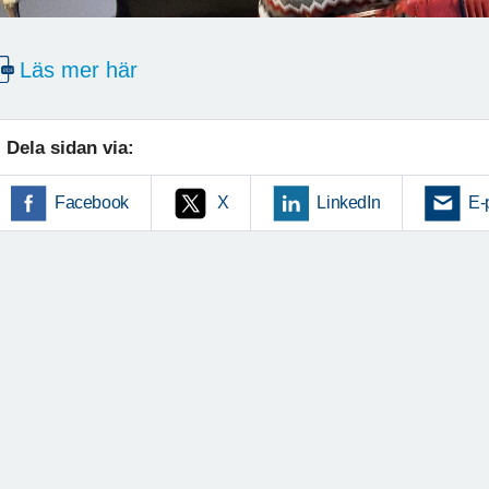
Läs mer här
Dela sidan via:
Facebook
X
LinkedIn
E-