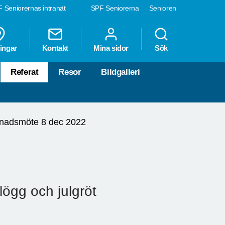
 Seniorernas intranät
SPF Seniorerna
Senioren
ingar
Kontakt
Mina sidor
Sök
Referat
Resor
Bildgalleri
nadsmöte 8 dec 2022
ögg och julgröt