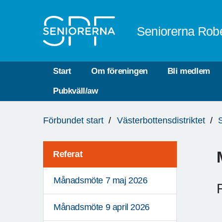
Till övergripande innehåll
Seniorerna Robe
Start
Om föreningen
Bli medlem
Pubkväll/aw
Du
Förbundet start
Västerbottensdistriktet
är
här:
Referat
Månadsmöte 7 maj 2026
Månadsmöte 9 april 2026