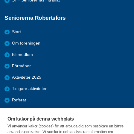
SPF Seniorernas intranät
Seniorerna Robertsfors
Start
Om föreningen
Bli medlem
Förmåner
Aktiviteter 2025
Tidigare aktiviteter
Referat
Resor
Om kakor på denna webbplats
Bildgalleri
Vi använder kakor (cookies) för att erbjuda dig som besökare en bättre
användarupplevelse. Vi samlar in och analyserar information om