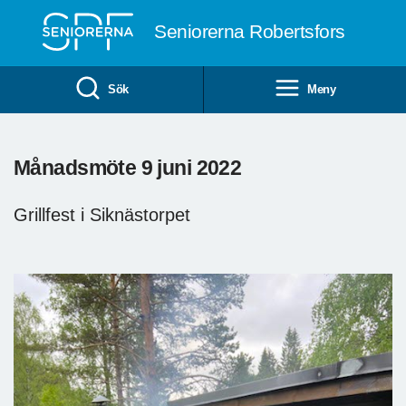
Till övergripande innehåll
Seniorerna Robertsfors
Sök
Meny
Månadsmöte 9 juni 2022
Grillfest i Siknästorpet