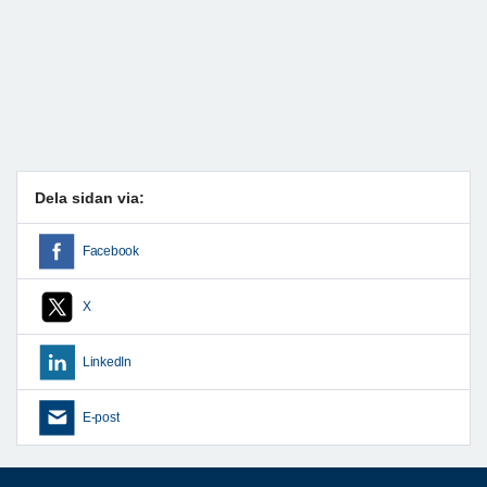
Dela sidan via:
Facebook
X
LinkedIn
E-post