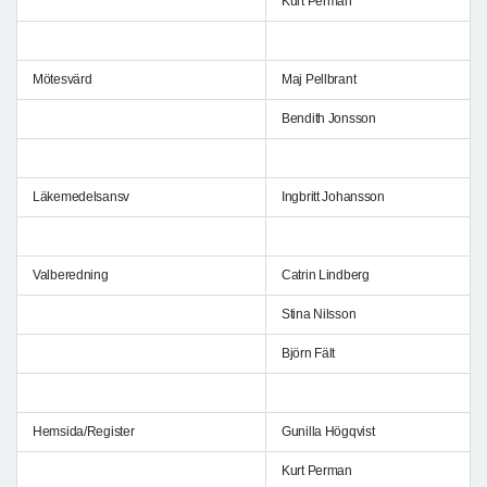
Kurt Perman
Mötesvärd
Maj Pellbrant
Bendith Jonsson
Läkemedelsansv
Ingbritt Johansson
Valberedning
Catrin Lindberg
Stina Nilsson
Björn Fält
Hemsida/Register
Gunilla Högqvist
Kurt Perman