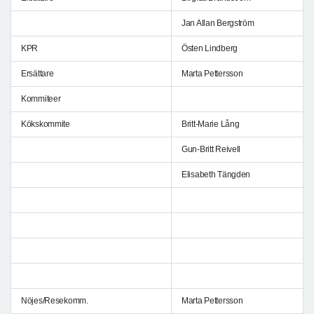
Jan Allan Bergström
KPR
Östen Lindberg
Ersättare
Marta Pettersson
Kommiteer
Kökskommite
Britt-Marie Lång
Gun-Britt Reivell
Elisabeth Tängden
Nöjes/Resekomm.
Marta Pettersson