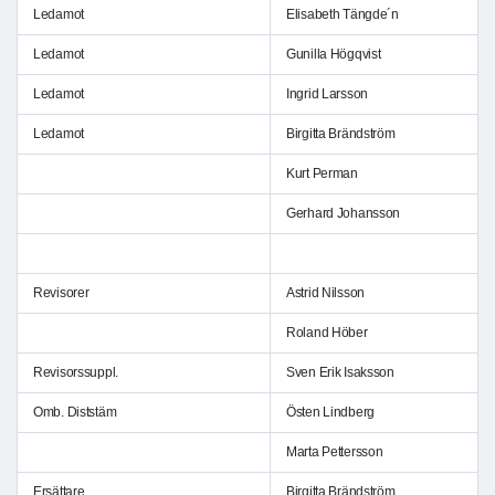
Ledamot
Elisabeth Tängde´n
Ledamot
Gunilla Högqvist
Ledamot
Ingrid Larsson
Ledamot
Birgitta Brändström
Kurt Perman
Gerhard Johansson
Revisorer
Astrid Nilsson
Roland Höber
Revisorssuppl.
Sven Erik Isaksson
Omb. Diststäm
Östen Lindberg
Marta Pettersson
Ersättare
Birgitta Brändström