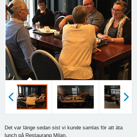
Previous
Next
Föregående
Nästa
Det var länge sedan sist vi kunde samlas för att äta
lunch på Restaurang Milan.