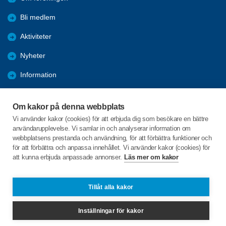
Bli medlem
Aktiviteter
Nyheter
Information
Kalender
Om kakor på denna webbplats
Länkar
Vi använder kakor (cookies) för att erbjuda dig som besökare en bättre
användarupplevelse. Vi samlar in och analyserar information om
Bilder och reportage
webbplatsens prestanda och användning, för att förbättra funktioner och
för att förbättra och anpassa innehållet. Vi använder kakor (cookies) för
att kunna erbjuda anpassade annonser.
Läs mer om kakor
C/o:Arianne Buhr
Storgatan 27
935 32 NORSJÖ
Tillåt alla kakor
Telefon:
+46 738294519
Inställningar för kakor
norsjo@spfseniorerna.se