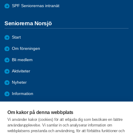
SPF Seniorernas intranät
Seniorerna Norsjö
Start
Om föreningen
Bli medlem
Aktiviteter
Nyheter
Information
Kalender
Om kakor på denna webbplats
Länkar
Vi använder kakor (cookies) för att erbjuda dig som besökare en bättre
användarupplevelse. Vi samlar in och analyserar information om
Bilder och reportage
webbplatsens prestanda och användning, för att förbättra funktioner och