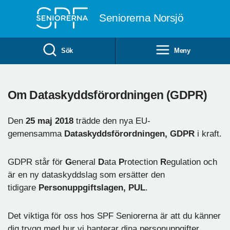
Till övergripande innehåll
Seniorerna Norsjö
Sök
Meny
Om Dataskyddsförordningen (GDPR)
Den
25 maj 2018
trädde den nya EU-
gemensamma
Dataskyddsförordningen, GDPR
i kraft.
GDPR står för
G
eneral
D
ata
P
rotection
R
egulation och
är en ny dataskyddslag som ersätter den
tidigare
Personuppgiftslagen, PUL
.
Det viktiga för oss hos SPF Seniorerna är att du känner
dig trygg med hur vi hanterar dina personuppgifter.