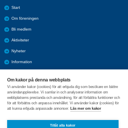
Start
Om föreningen
Bli medlem
Aktiviteter
Nyheter
Information
Kalender
Om kakor på denna webbplats
Länkar
Vi använder kakor (cookies) för att erbjuda dig som besökare en bättre
användarupplevelse. Vi samlar in och analyserar information om
Bilder och reportage
webbplatsens prestanda och användning, för att förbättra funktioner och
för att förbättra och anpassa innehållet. Vi använder kakor (cookies) för
att kunna erbjuda anpassade annonser.
Läs mer om kakor
C/o:Arianne Buhr
Storgatan 27
935 32 NORSJÖ
Tillåt alla kakor