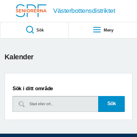
Till övergripande innehåll
Västerbottensdistriktet
Sök
Meny
Föregående
Kommande
Kalender
datum
datum
Sök i ditt område