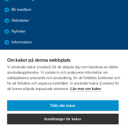
Bli medlem
Aktiviteter
Nyheter
Information
Kalender
Om kakor på denna webbplats
Länkar
Vi använder kakor (cookies) för att erbjuda dig som besökare en bättre
användarupplevelse. Vi samlar in och analyserar information om
Bilder och reportage
webbplatsens prestanda och användning, för att förbättra funktioner och
för att förbättra och anpassa innehållet. Vi använder kakor (cookies) för
att kunna erbjuda anpassade annonser.
Läs mer om kakor
C/o:Arianne Buhr
Storgatan 27
935 32 NORSJÖ
Tillåt alla kakor
Telefon:
+46 738294519
Inställningar för kakor
norsjo@spfseniorerna.se