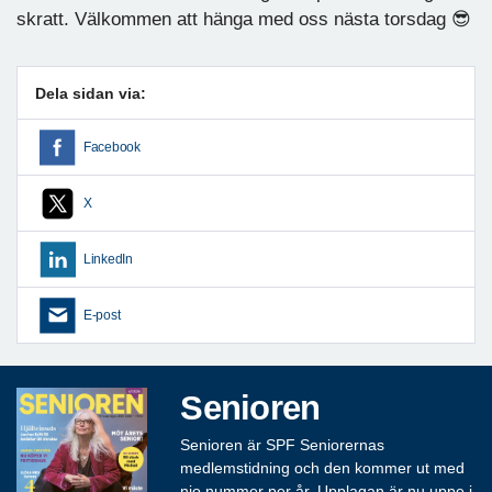
skratt. Välkommen att hänga med oss nästa torsdag 😎
Dela sidan via:
Facebook
X
LinkedIn
E-post
Senioren
Senioren är SPF Seniorernas
medlemstidning och den kommer ut med
nio nummer per år. Upplagan är nu uppe i