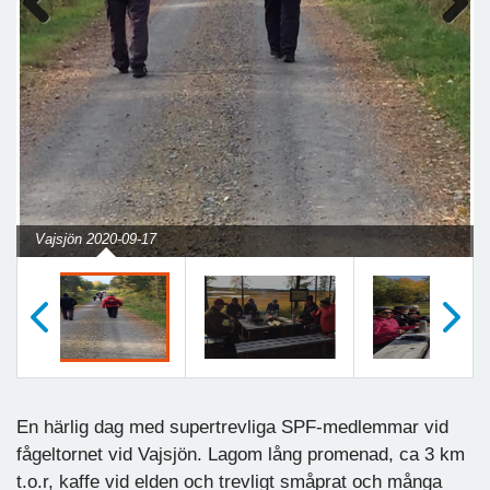
Previous
Next
Vajsjön 2020-09-17
Föregående
Nästa
En härlig dag med supertrevliga SPF-medlemmar vid
fågeltornet vid Vajsjön. Lagom lång promenad, ca 3 km
t.o.r, kaffe vid elden och trevligt småprat och många