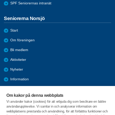
SPF Seniorernas intranät
Seniorerna Norsjö
Start
Om föreningen
Bli medlem
Aktiviteter
Nyheter
Information
Kalender
Om kakor på denna webbplats
Länkar
Vi använder kakor (cookies) för att erbjuda dig som besökare en bättre
användarupplevelse. Vi samlar in och analyserar information om
Bilder och reportage
webbplatsens prestanda och användning, för att förbättra funktioner och