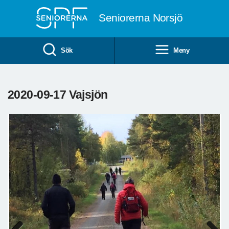
Till övergripande innehåll
Seniorerna Norsjö
Sök
Meny
2020-09-17 Vajsjön