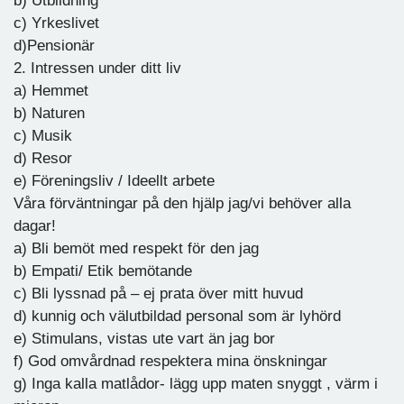
b) Utbildning
c) Yrkeslivet
d)Pensionär
2. Intressen under ditt liv
a) Hemmet
b) Naturen
c) Musik
d) Resor
e) Föreningsliv / Ideellt arbete
Våra förväntningar på den hjälp jag/vi behöver alla
dagar!
a) Bli bemöt med respekt för den jag
b) Empati/ Etik bemötande
c) Bli lyssnad på – ej prata över mitt huvud
d) kunnig och välutbildad personal som är lyhörd
e) Stimulans, vistas ute vart än jag bor
f) God omvårdnad respektera mina önskningar
g) Inga kalla matlådor- lägg upp maten snyggt , värm i