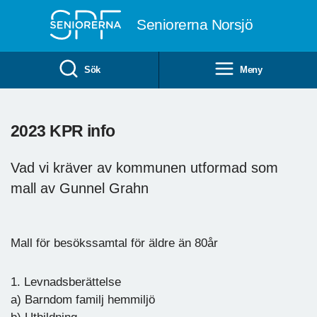
Till övergripande innehåll
Seniorerna Norsjö
Sök
Meny
2023 KPR info
Vad vi kräver av kommunen utformad som
mall av Gunnel Grahn
Mall för besökssamtal för äldre än 80år
1. Levnadsberättelse
a) Barndom familj hemmiljö