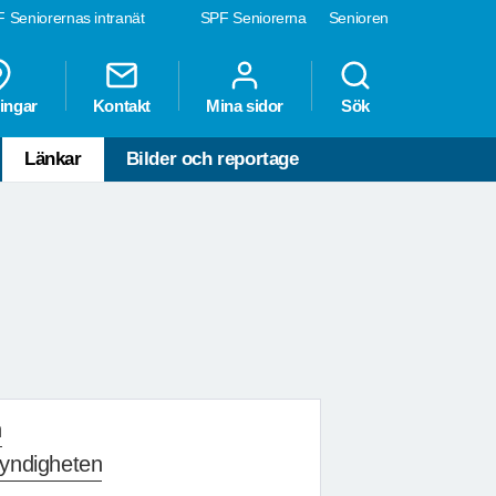
 Seniorernas intranät
SPF Seniorerna
Senioren
ingar
Kontakt
Mina sidor
Sök
Länkar
Bilder och reportage
n
yndigheten