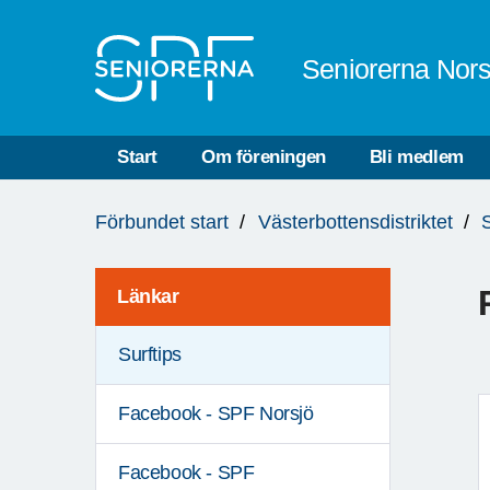
Till övergripande innehåll
Seniorerna Nors
Start
Om föreningen
Bli medlem
Du
Förbundet start
Västerbottensdistriktet
är
här:
Länkar
Surftips
Facebook - SPF Norsjö
Facebook - SPF