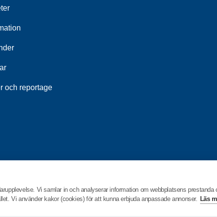
ter
mation
nder
ar
r och reportage
darupplevelse. Vi samlar in och analyserar information om webbplatsens prestanda
hållet. Vi använder kakor (cookies) för att kunna erbjuda anpassade annonser.
Läs m