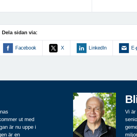
Dela sidan via:
Facebook
X
LinkedIn
E-
Bl
rnas
Vi är
 kommer ut med
senio
gan är nu uppe i
geme
gen är en
miljo