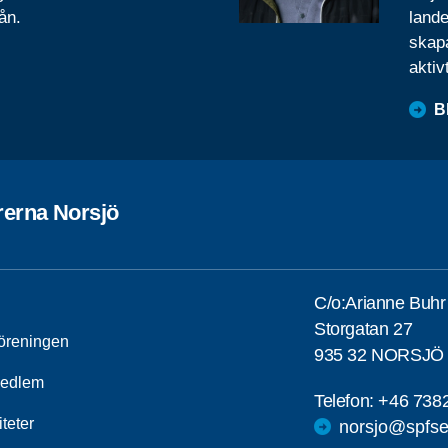
ån.
lande
skapa
aktiv
B
rerna Norsjö
C/o:Arianne Buhr
Storgatan 27
öreningen
935 32 NORSJÖ
medlem
Telefon:
+46 738
iteter
norsjo@spfse