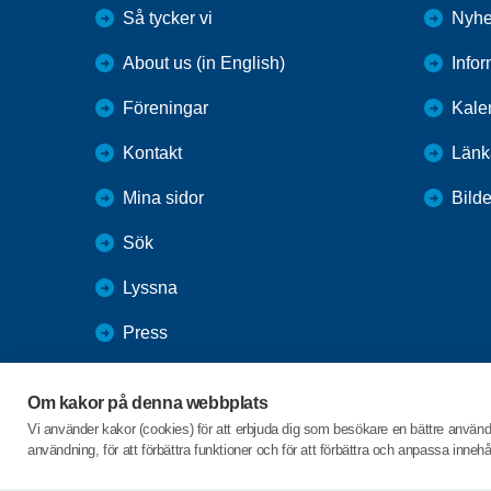
Så tycker vi
Nyhe
About us (in English)
Infor
Föreningar
Kale
Kontakt
Länk
Mina sidor
Bilde
Sök
Lyssna
Press
Webbutik
Om kakor på denna webbplats
SPF Seniorernas intranät
Vi använder kakor (cookies) för att erbjuda dig som besökare en bättre använ
användning, för att förbättra funktioner och för att förbättra och anpassa inne