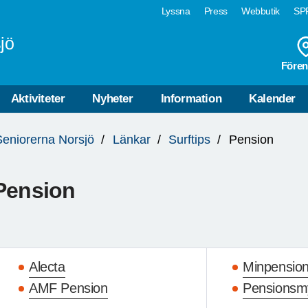
Lyssna
Press
Webbutik
SPF
jö
Fören
Aktiviteter
Nyheter
Information
Kalender
Seniorerna Norsjö
Länkar
Surftips
Pension
Pension
Alecta
Minpensio
AMF Pension
Pensionsm