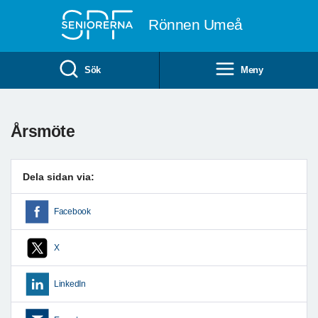
Till övergripande innehåll
Rönnen Umeå
Sök
Meny
Årsmöte
Dela sidan via:
Facebook
X
LinkedIn