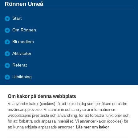
Rönnen Umeå
Start
Om Rönnen
Bli medlem
Aktiviteter
Referat
Utbildning
Förmåner
Om kakor på denna webbplats
Nyheter
Vi använder kakor (cookies) för att erbjuda dig som besökare en bättre
användarupplevelse. Vi samlar in och analyserar information om
Bildgalleri
webbplatsens prestanda och användning, för att förbättra funktioner och
för att förbättra och anpassa innehållet. Vi använder kakor (cookies) för
att kunna erbjuda anpassade annonser.
Läs mer om kakor
C/o:Sven-Olov Edvinsson
Kasamark 132