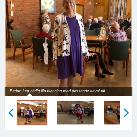
Previous
Next
Barbro i en härlig lila klänning med passande kavaj till
Föregående
Nästa