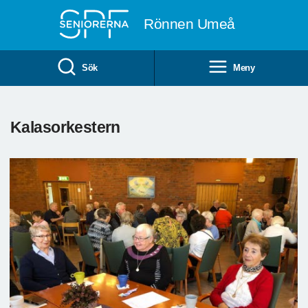
Till övergripande innehåll
Rönnen Umeå
Sök
Meny
Kalasorkestern