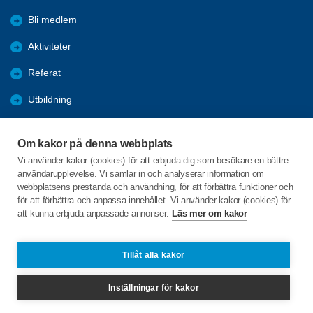
Bli medlem
Aktiviteter
Referat
Utbildning
Förmåner
Om kakor på denna webbplats
Nyheter
Vi använder kakor (cookies) för att erbjuda dig som besökare en bättre
användarupplevelse. Vi samlar in och analyserar information om
Bildgalleri
webbplatsens prestanda och användning, för att förbättra funktioner och
för att förbättra och anpassa innehållet. Vi använder kakor (cookies) för
att kunna erbjuda anpassade annonser.
Läs mer om kakor
C/o:Sven-Olov Edvinsson
Kasamark 132
905 86 UMEÅ
Tillåt alla kakor
Telefon:
+46 706026634
Inställningar för kakor
ronnenumea@spfseniorerna.se