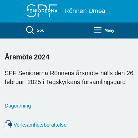
Till övergripande innehåll
Rönnen Umeå
Sök
Meny
Årsmöte 2024
SPF Seniorerna Rönnens årsmöte hålls den 26
februari 2025 i Tegskyrkans församlingsgård
Dagordning
Verksamhetsberättelse