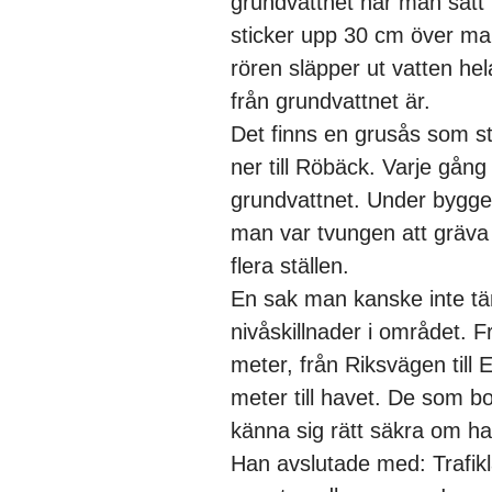
grundvattnet har man satt ne
sticker upp 30 cm över ma
rören släpper ut vatten hela
från grundvattnet är.
Det finns en grusås som st
ner till Röbäck. Varje gån
grundvattnet. Under bygge
man var tvungen att gräva 
flera ställen.
En sak man kanske inte tän
nivåskillnader i området. F
meter, från Riksvägen till 
meter till havet. De som b
känna sig rätt säkra om ha
Han avslutade med: Trafi