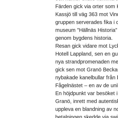
Färden gick via orter som 
Kassjö till väg 363 mot Vin
gruppen serverades fika i
museum ”Hällnäs Historia” 
genom bygdens historia.
Resan gick vidare mot Lyck
Hotell Lappland, sen en g
nya strandpromenaden med
gick sen mot Granö Beckas
nybakade kanelbullar från 
Fågelnästet – en av de uni
En höjdpunkt var besöket i
Granö, inrett med autentis
uppleva en blandning av no
betalningen skedde via swi