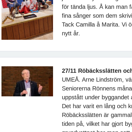
för tända ljus. Å kan man
fina sånger som dem skrivit
Tack Camilla å Marita. Vi ö
nytt år.
27/11 Röbäcksslätten och
UMEÅ. Arne Lindström, vä
Seniorerna Rönnens månad
uppstått under byggandet 
Det har varit en lång och kr
Röbäcksslätten är gammal 
tiden på, vilket har gjort by