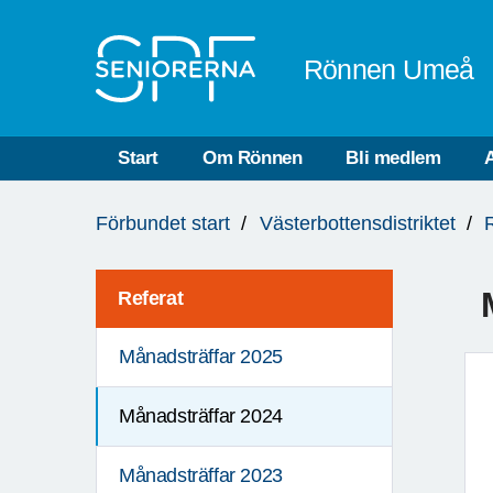
Till övergripande innehåll
Rönnen Umeå
Start
Om Rönnen
Bli medlem
A
Du
Förbundet start
Västerbottensdistriktet
är
här:
Referat
Månadsträffar 2025
Månadsträffar 2024
Månadsträffar 2023