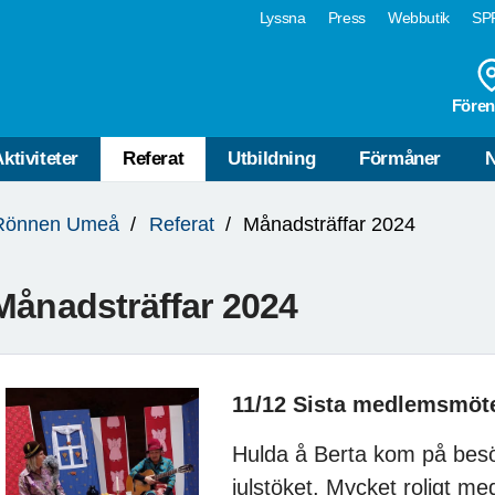
Lyssna
Press
Webbutik
SPF
Fören
ktiviteter
Referat
Utbildning
Förmåner
N
Rönnen Umeå
Referat
Månadsträffar 2024
Månadsträffar 2024
11/12 Sista medlemsmötet
Hulda å Berta kom på besö
julstöket. Mycket roligt med