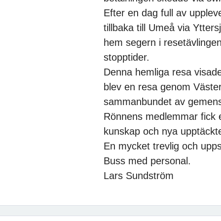
Efter en dag full av upple
tillbaka till Umeå via Yt
hem segern i resetävlinge
stopptider.
Denna hemliga resa visade 
blev en resa genom Västerbo
sammanbundet av gemensk
Rönnens medlemmar fick en 
kunskap och nya upptäckter
En mycket trevlig och uppsk
Buss med personal.
Lars Sundström