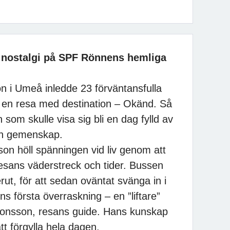
 nostalgi på SPF Rönnens hemliga
 i Umeå inledde 23 förväntansfulla
n resa med destination – Okänd. Så
som skulle visa sig bli en dag fylld av
och gemenskap.
on höll spänningen vid liv genom att
esans väderstreck och tider. Bussen
ut, för att sedan oväntat svänga in i
 första överraskning – en ”liftare”
Jonsson, resans guide. Hans kunskap
t förgylla hela dagen.