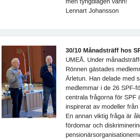
men tyngdlagen vann!
Lennart Johansson
30/10 Månadsträff hos S
UMEÅ. Under månadsträffe
Rönnen gästades medlemma
Ärletun. Han delade med si
medlemmar i de 26 SPF-för
centrala frågorna för SPF 
inspirerat av modeller från
En annan viktig fråga är å
fördomar och diskriminerin
pensionärsorganisationerna