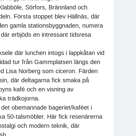
Klabböle, Sörfors, Brännland och
deln. Första stoppet blev Hällnäs, där
 den gamla stationsbyggnaden, numera
där erbjöds en intressant tidsresa
sele där lunchen intogs i lappkåtan vid
uidad tur från Gammplatsen längs den
 Lisa Norberg som ciceron. Färden
in, där deltagarna fick smaka på
byns kafé och en visning av
ka trädkojorna.
 det obemannade bageriet/kaféet i
ka 50-talsmöbler. Här fick resenärerna
stalgi och modern teknik, där
sh.