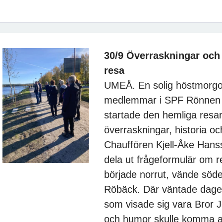
30/9 Överraskningar och
resa
UMEÅ. En solig höstmorgon
medlemmar i SPF Rönnen e
startade den hemliga resan 
överraskningar, historia 
Chauffören Kjell-Åke Hanss
dela ut frågeformulär om r
började norrut, vände söder
Röbäck. Där väntade dagens
som visade sig vara Bror 
och humor skulle komma at