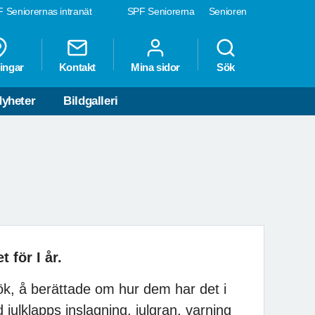
 Seniorernas intranät
SPF Seniorerna
Senioren
ingar
Kontakt
Mina sidor
Sök
yheter
Bildgalleri
 för I år.
k, å berättade om hur dem har det i
 julklapps inslagning, julgran, varning