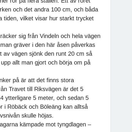
r rör på flera ställen. Ett av röret
rken och det andra 100 cm, och båda
 tiden, vilket visar hur starkt trycket
räcker sig från Vindeln och hela vägen
g man gräver i den här åsen påverkas
t av vägen sjönk den runt 20 cm så
upp allt man gjort och börja om på
ker på är att det finns stora
rån Travet till Riksvägen är det 5
E4 ytterligare 5 meter, och sedan 5
or i Röbäck och Böleäng kan alltså
vsnivån skulle höjas.
klagarna kämpade mot tyngdlagen –