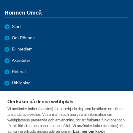
Rönnen Umeå
Start
Om Rönnen
Bli medlem
Aktiviteter
Referat
Utbildning
Förmåner
Om kakor på denna webbplats
Nyheter
Vi använder kakor (cookies) för att erbjuda dig som besökare en bättre
användarupplevelse. Vi samlar in och analyserar information om
Bildgalleri
webbplatsens prestanda och användning, för att förbättra funktioner och
för att förbättra och anpassa innehållet. Vi använder kakor (cookies) för
att kunna erbjuda anpassade annonser.
Läs mer om kakor