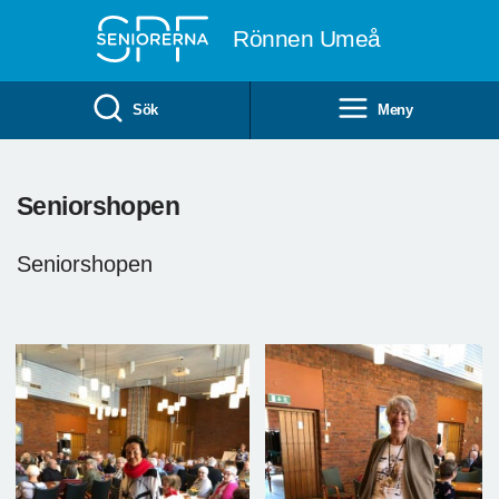
Till övergripande innehåll
Rönnen Umeå
Sök
Meny
Seniorshopen
Seniorshopen