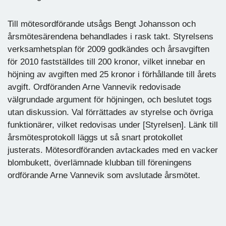
Till mötesordförande utsågs Bengt Johansson och
årsmötesärendena behandlades i rask takt. Styrelsens
verksamhetsplan för 2009 godkändes och årsavgiften
för 2010 fastställdes till 200 kronor, vilket innebar en
höjning av avgiften med 25 kronor i förhållande till årets
avgift. Ordföranden Arne Vannevik redovisade
välgrundade argument för höjningen, och beslutet togs
utan diskussion. Val förrättades av styrelse och övriga
funktionärer, vilket redovisas under [Styrelsen]. Länk till
årsmötesprotokoll läggs ut så snart protokollet
justerats. Mötesordföranden avtackades med en vacker
blombukett, överlämnade klubban till föreningens
ordförande Arne Vannevik som avslutade årsmötet.