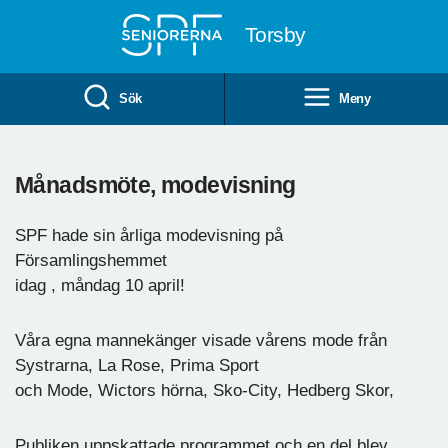
Till övergripande innehåll
Torsby
Sök
Meny
Månadsmöte, modevisning
SPF hade sin årliga modevisning på
Församlingshemmet
idag , måndag 10 april!
Våra egna mannekänger visade vårens mode från
Systrarna, La Rose, Prima Sport
och Mode, Wictors hörna, Sko-City, Hedberg Skor,
Publiken uppskattade programmet och en del blev