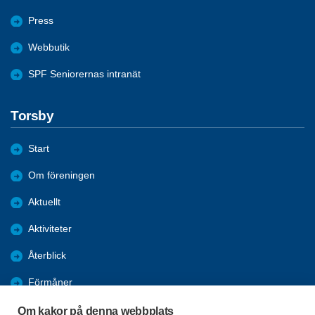
Press
Webbutik
SPF Seniorernas intranät
Torsby
Start
Om föreningen
Aktuellt
Aktiviteter
Återblick
Förmåner
Bli medlem
Om kakor på denna webbplats