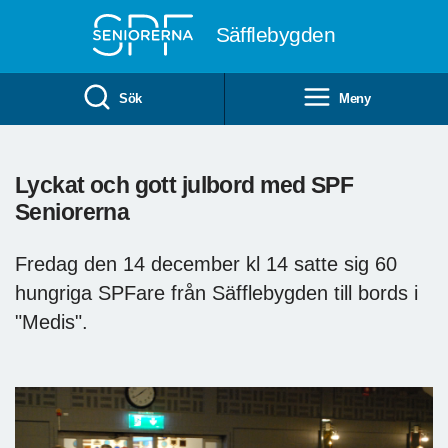
Till övergripande innehåll
Säfflebygden
Sök
Meny
Lyckat och gott julbord med SPF
Seniorerna
Fredag den 14 december kl 14 satte sig 60
hungriga SPFare från Säfflebygden till bords i
"Medis".