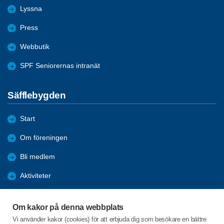
Lyssna
Press
Webbutik
SPF Seniorernas intranät
Säfflebygden
Start
Om föreningen
Bli medlem
Aktiviteter
Referat
Om kakor på denna webbplats
Almanacka
Vi använder kakor (cookies) för att erbjuda dig som besökare en bättre