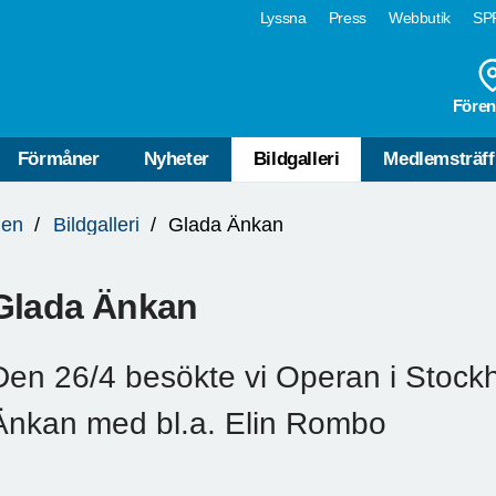
Lyssna
Press
Webbutik
SPF
Fören
Förmåner
Nyheter
Bildgalleri
Medlemsträff
den
Bildgalleri
Glada Änkan
Glada Änkan
Den 26/4 besökte vi Operan i Stock
Änkan med bl.a. Elin Rombo