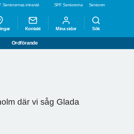
 Seniorernas intranät
SPF Seniorerna
Senioren
ingar
Kontakt
Mina sidor
Sök
Ordförande
holm där vi såg Glada