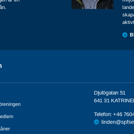
ån.
lande
skapa
aktiv
B
n
Djulögatan 51
641 31 KATRIN
öreningen
Telefon:
+46 760
medlem
linden@spfse
åner