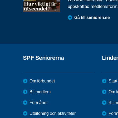
uppskattad medlemsförm
Gå till senioren.se
SPF Seniorerna
Linde
Om förbundet
Start
Bli medlem
Om f
Förmåner
Bli 
Utbildning och aktiviteter
Förm