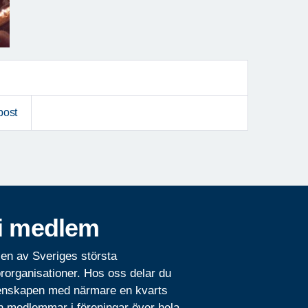
post
i medlem
 en av Sveriges största
rorganisationer. Hos oss delar du
nskapen med närmare en kvarts
n medlemmar i föreningar över hela