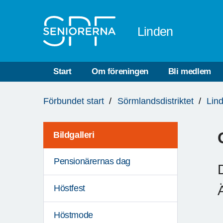
Till övergripande innehåll
Linden
Start
Om föreningen
Bli medlem
Du
Förbundet start
Sörmlandsdistriktet
Lin
är
här:
Bildgalleri
Pensionärernas dag
Höstfest
Höstmode