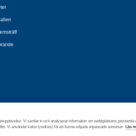
ter
alleri
emsträff
örande
darupplevelse. Vi samlar in och analyserar information om webbplatsens prestanda
hållet. Vi använder kakor (cookies) för att kunna erbjuda anpassade annonser.
Läs m