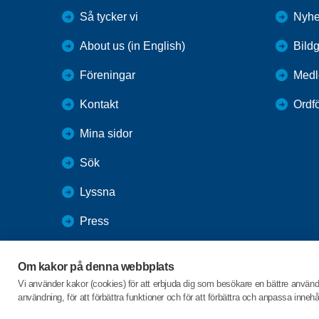
Så tycker vi
Nyhe
About us (in English)
Bildg
Föreningar
Medl
Kontakt
Ordf
Mina sidor
Sök
Lyssna
Press
Webbutik
Om kakor på denna webbplats
SPF Seniorernas intranät
Vi använder kakor (cookies) för att erbjuda dig som besökare en bättre använ
användning, för att förbättra funktioner och för att förbättra och anpassa inne