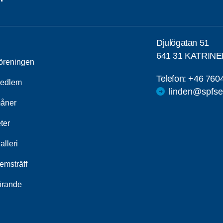
Djulögatan 51
641 31 KATRIN
öreningen
Telefon:
+46 760
medlem
linden@spfse
åner
ter
alleri
emsträff
örande