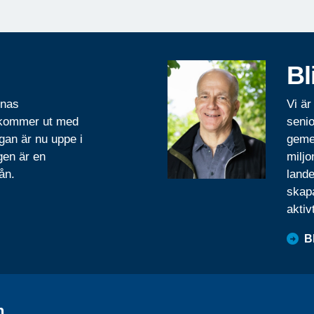
Bl
rnas
Vi är
 kommer ut med
senio
gan är nu uppe i
geme
gen är en
miljo
ån.
lande
skapa
aktiv
B
n