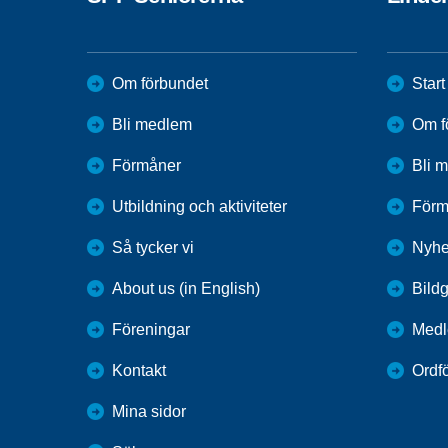
Om förbundet
Start
Bli medlem
Om f
Förmåner
Bli 
Utbildning och aktiviteter
Förm
Så tycker vi
Nyhe
About us (in English)
Bildg
Föreningar
Medl
Kontakt
Ordf
Mina sidor