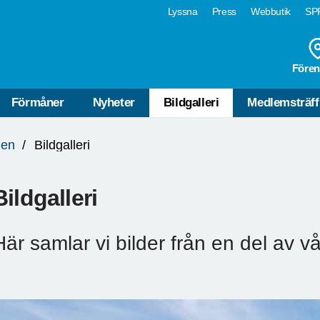
Lyssna
Press
Webbutik
SPF
Fören
Förmåner
Nyheter
Bildgalleri
Medlemsträff
den
Bildgalleri
Bildgalleri
Här samlar vi bilder från en del av vå