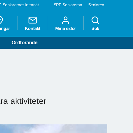
 Seniorernas intranät
SPF Seniorerna
Senioren
ingar
Kontakt
Mina sidor
Sök
Ordförande
ra aktiviteter