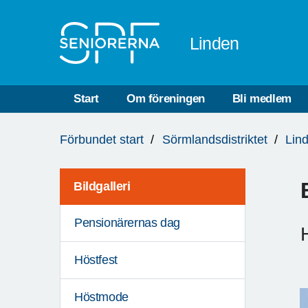
Till övergripande innehåll
Linden
Start
Om föreningen
Bli medlem
Du
Förbundet start
Sörmlandsdistriktet
Lin
är
här:
Bildgalleri
Pensionärernas dag
Höstfest
Höstmode