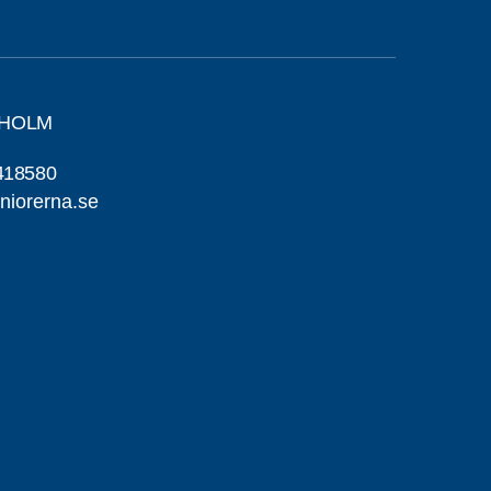
EHOLM
418580
niorerna.se