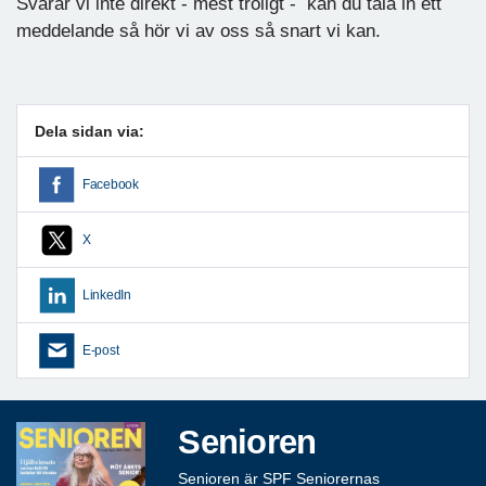
Svarar vi inte direkt - mest troligt - kan du tala in ett
meddelande så hör vi av oss så snart vi kan.
Dela sidan via:
Facebook
X
LinkedIn
E-post
Senioren
Senioren är SPF Seniorernas