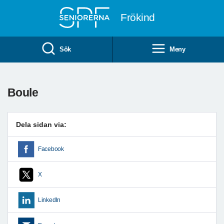
Till övergripande innehåll
Frökind
Sök
Meny
Boule
Dela sidan via:
Facebook
X
LinkedIn