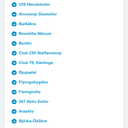
159 Hässleholm
Annetorp Glumslöv
Barkåkra
Bromölla-Näsum
Burlöv
Club 230 Staffanstorp
Club 75, Kävlinge
Djupadal
Flyingebygden
Färingtofta
347 Aktiv Eslöv
Araslöv
Björka-Ödåkra