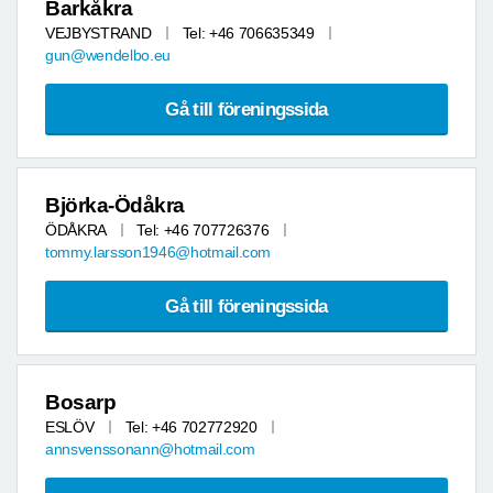
Barkåkra
VEJBYSTRAND
Tel: +46 706635349
gun@wendelbo.eu
Gå till föreningssida
Björka-Ödåkra
ÖDÅKRA
Tel: +46 707726376
tommy.larsson1946@hotmail.com
Gå till föreningssida
Bosarp
ESLÖV
Tel: +46 702772920
annsvenssonann@hotmail.com