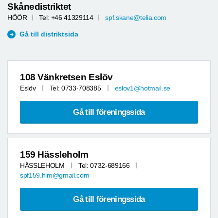
Skånedistriktet
HÖÖR
Tel: +46 41329114
spf.skane@telia.com
Gå till distriktsida
108 Vänkretsen Eslöv
Eslöv
Tel: 0733-708385
eslov1@hotmail.se
Gå till föreningssida
159 Hässleholm
HÄSSLEHOLM
Tel: 0732-689166
spf159.hlm@gmail.com
Gå till föreningssida