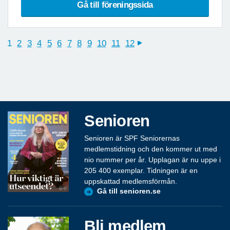
Gå till föreningssida
1
2
3
4
5
6
7
8
9
10
11
12
next
Senioren
Senioren är SPF Seniorernas
medlemstidning och den kommer ut med
nio nummer per år. Upplagan är nu uppe i
205 400 exemplar. Tidningen är en
uppskattad medlemsförmån.
Gå till senioren.se
Bli medlem