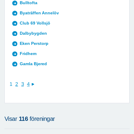
Bulltofta
Byaträffen Annelöv
Club 69 Vollsjö
Dalbybygden
Eken Perstorp
Fridhem
Gamla Bjered
1
2
3
4
next
Visar
116
föreningar