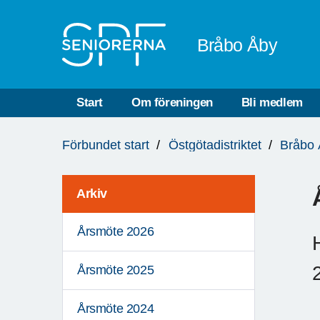
Till övergripande innehåll
Bråbo Åby
Start
Om föreningen
Bli medlem
Du
Förbundet start
Östgötadistriktet
Bråbo
är
här:
Arkiv
Årsmöte 2026
Årsmöte 2025
Årsmöte 2024