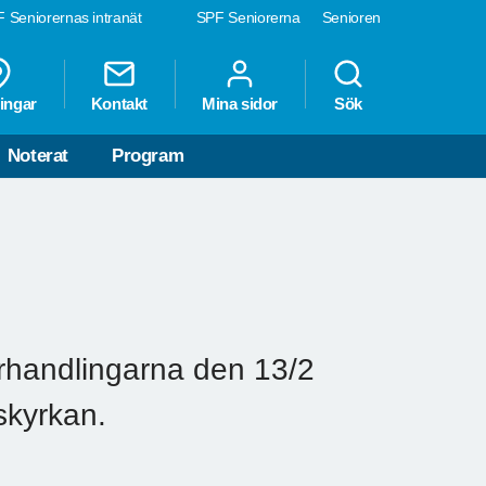
 Seniorernas intranät
SPF Seniorerna
Senioren
ingar
Kontakt
Mina sidor
Sök
Noterat
Program
örhandlingarna den 13/2
skyrkan.