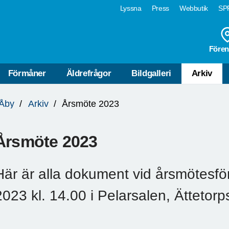
Lyssna
Press
Webbutik
SPF
Fören
Förmåner
Äldrefrågor
Bildgalleri
Arkiv
 Åby
Arkiv
Årsmöte 2023
Årsmöte 2023
Här är alla dokument vid årsmötesf
2023 kl. 14.00 i Pelarsalen, Ättetorp