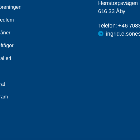
Herrstorpsvägen 
öreningen
616 33 Åby
medlem
Telefon:
+46 708
åner
ingrid.e.son
frågor
alleri
rat
ram