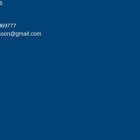
6
369777
esson@gmail.com