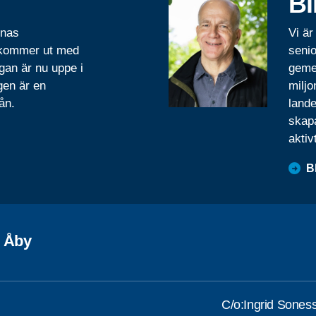
Bl
rnas
Vi är
 kommer ut med
senio
gan är nu uppe i
geme
gen är en
miljo
ån.
lande
skapa
aktiv
B
 Åby
C/o:Ingrid Sones