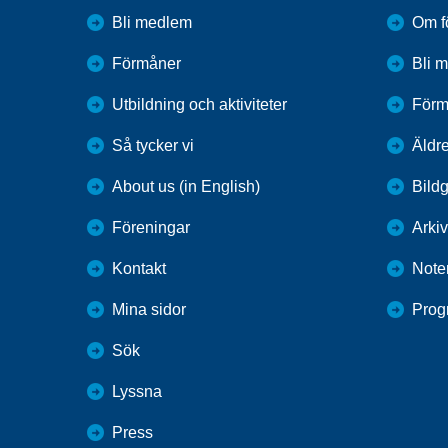
Bli medlem
Om f
Förmåner
Bli 
Utbildning och aktiviteter
Förm
Så tycker vi
Äldre
About us (in English)
Bildg
Föreningar
Arkiv
Kontakt
Note
Mina sidor
Prog
Sök
Lyssna
Press