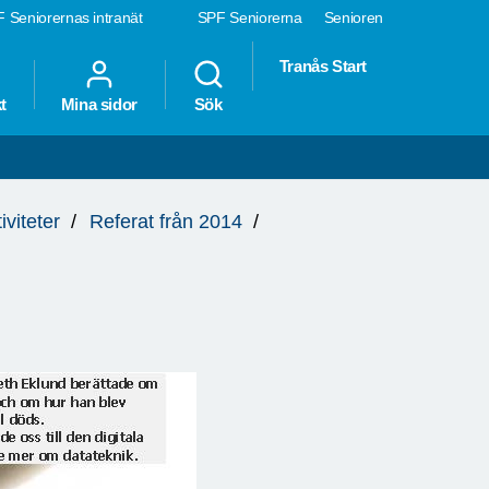
 Seniorernas intranät
SPF Seniorerna
Senioren
Tranås Start
t
Mina sidor
Sök
iviteter
Referat från 2014