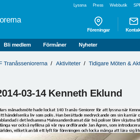
Lyssna
Press
Webbutik
SPF
orerna
Föreningar
Kontak
Bli medlem
Förmåner
Nyheter
 Tranåsseniorerna
Aktiviteter
Tidigare Möten & Akt
2014-03-14 Kenneth Eklund