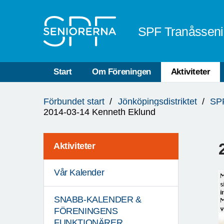
Till övergripande innehåll
SPF Tranåsseni
Start
Om Föreningen
Aktiviteter
Du
Förbundet start
Jönköpingsdistriktet
SPF
är
2014-03-14 Kenneth Eklund
här:
Aktiviteter
Vår Kalender
SNABB-KALENDER &
FÖRENINGENS
FUNKTIONÄRER