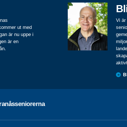
Bl
rnas
Vi är
 kommer ut med
senio
gan är nu uppe i
geme
gen är en
miljo
ån.
lande
skapa
aktiv
B
ranåsseniorerna