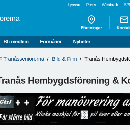
Lyssna
Press
Webbutik
SPF
orerna
Föreningar
Kontak
Bli medlem
Förmåner
Nyheter
 Tranåsseniorerna
Bild & Film
Tranås Hembygdsförening & Ko