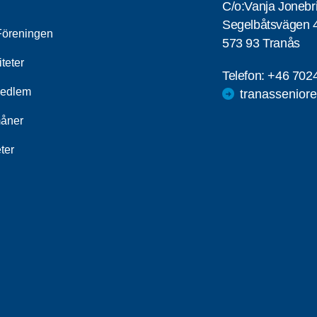
C/o:Vanja Jonebr
Segelbåtsvägen 
öreningen
573 93 Tranås
iteter
Telefon:
+46 702
medlem
tranassenior
åner
ter