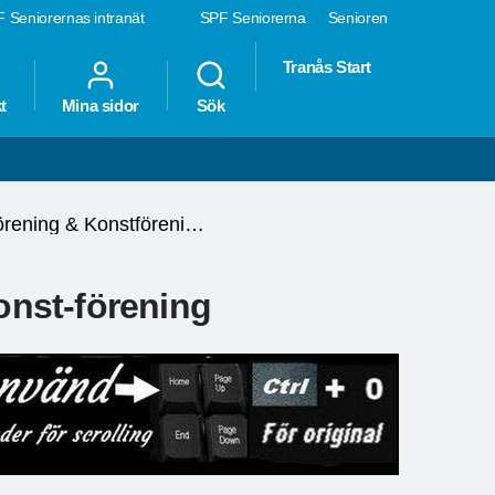
 Seniorernas intranät
SPF Seniorerna
Senioren
Tranås Start
t
Mina sidor
Sök
Tranås Hembygdsförening & Konstförening
nst-förening