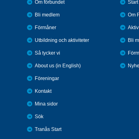
Om förbundet
Start
Bli medlem
Om F
Förmåner
Aktiv
Utbildning och aktiviteter
Bli 
Så tycker vi
Förm
About us (in English)
Nyhe
Föreningar
Kontakt
Mina sidor
Sök
Tranås Start