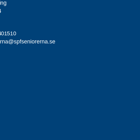
ing
4
401510
erna@spfseniorerna.se