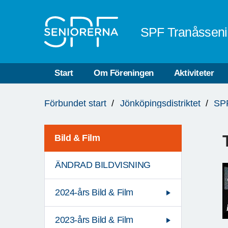
Till övergripande innehåll
SPF Tranåsseni
Start
Om Föreningen
Aktiviteter
Du
Förbundet start
Jönköpingsdistriktet
SPF
är
här:
Bild & Film
ÄNDRAD BILDVISNING
2024-års Bild & Film
2023-års Bild & Film