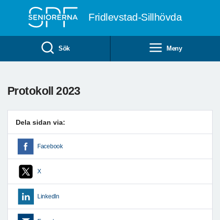
Till övergripande innehåll
Fridlevstad-Sillhövda
Sök
Meny
Protokoll 2023
Dela sidan via:
Facebook
X
LinkedIn