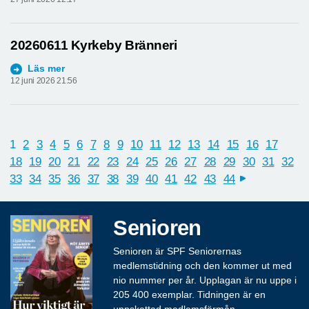
20260611 Kyrkeby Bränneri
Läs mer
12 juni 2026 21:56
1
2
3
4
5
6
7
8
9
10
11
12
13
14
15
16
17
18
19
20
21
22
23
24
25
26
27
28
29
30
31
32
33
34
35
36
37
38
39
40
41
42
43
44
next
Senioren
Senioren är SPF Seniorernas
medlemstidning och den kommer ut med
nio nummer per år. Upplagan är nu uppe i
205 400 exemplar. Tidningen är en
uppskattad medlemsförmån.