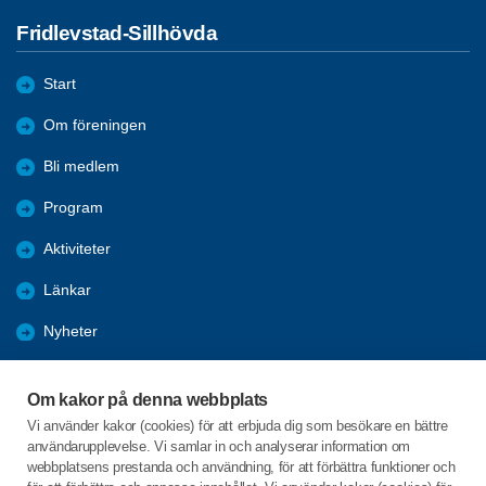
Fridlevstad-Sillhövda
Start
Om föreningen
Bli medlem
Program
Aktiviteter
Länkar
Nyheter
Bilder och referat
Om kakor på denna webbplats
Förmåner
Vi använder kakor (cookies) för att erbjuda dig som besökare en bättre
användarupplevelse. Vi samlar in och analyserar information om
Aktuell information
webbplatsens prestanda och användning, för att förbättra funktioner och