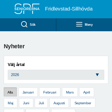
Till övergripande innehåll
Fridlevstad-Sillhövda
Sök
Meny
Nyheter
Välj årtal
Alla
Januari
Februari
Mars
April
Maj
Juni
Juli
Augusti
September