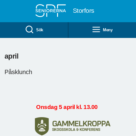
Till övergripande innehåll
Storfors
Sök
Meny
april
Påsklunch
Onsdag 5 april kl. 13.00