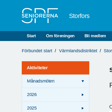
Till övergripande innehåll
Storfors
Start
Om föreningen
Bli medlem
Du
Förbundet start
Värmlandsdistriktet
Stor
är
här:
Aktiviteter
Månadsmöten
2026
O
2025