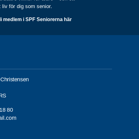
t liv för dig som senior.
li medlem i SPF Seniorerna här
 Christensen
RS
18 80
il.com