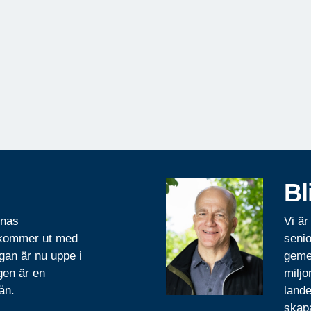
Bl
rnas
Vi är
 kommer ut med
senio
gan är nu uppe i
geme
gen är en
miljo
ån.
lande
skapa