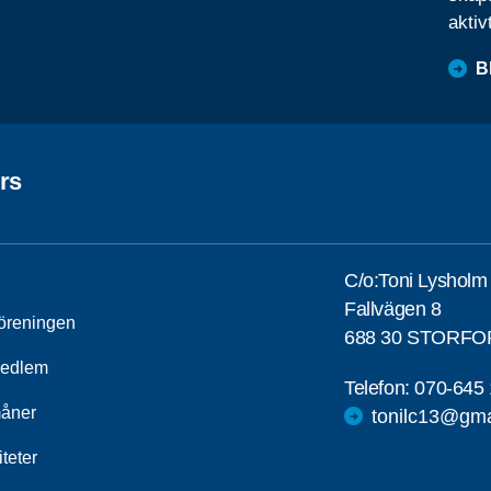
aktiv
B
rs
C/o:Toni Lysholm
Fallvägen 8
öreningen
688 30 STORFO
medlem
Telefon:
070-645 
åner
tonilc13@gma
iteter