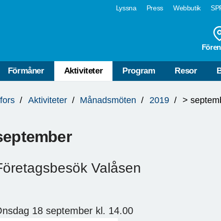
Lyssna
Press
Webbutik
SPF
Fören
Förmåner
Aktiviteter
Program
Resor
B
fors
Aktiviteter
Månadsmöten
2019
> septem
september
Företagsbesök Valåsen
nsdag 18 september kl. 14.00