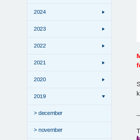
2024
2023
2022
M
2021
f
2020
S
k
2019
> december
> november
T