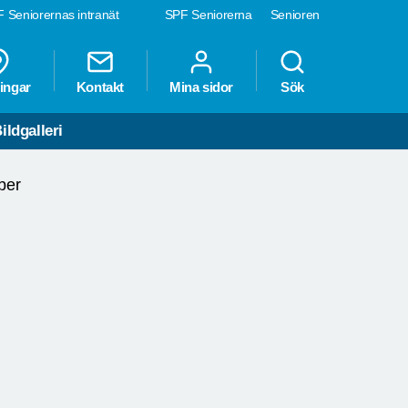
 Seniorernas intranät
SPF Seniorerna
Senioren
ingar
Kontakt
Mina sidor
Sök
ildgalleri
ber