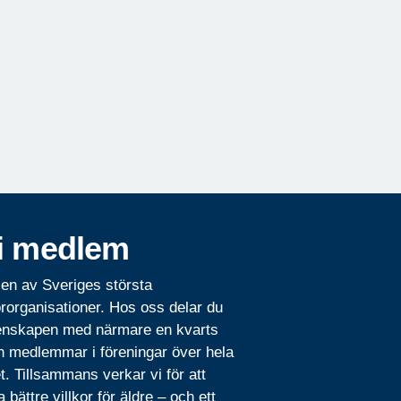
i medlem
 en av Sveriges största
rorganisationer. Hos oss delar du
nskapen med närmare en kvarts
n medlemmar i föreningar över hela
t. Tillsammans verkar vi för att
 bättre villkor för äldre – och ett