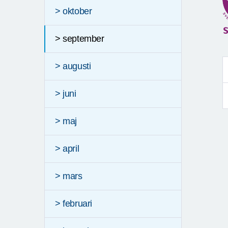
> oktober
> september
> augusti
> juni
> maj
> april
> mars
> februari