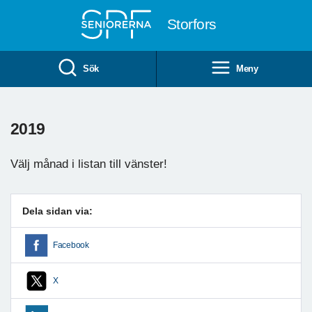
Till övergripande innehåll
Storfors
Sök
Meny
2019
Välj månad i listan till vänster!
Dela sidan via:
Facebook
X