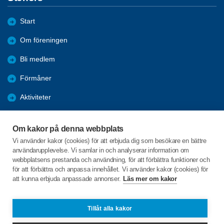
Start
Om föreningen
Bli medlem
Förmåner
Aktiviteter
Program
Om kakor på denna webbplats
Resor
Vi använder kakor (cookies) för att erbjuda dig som besökare en bättre
användarupplevelse. Vi samlar in och analyserar information om
Bildgalleri
webbplatsens prestanda och användning, för att förbättra funktioner och
för att förbättra och anpassa innehållet. Vi använder kakor (cookies) för
att kunna erbjuda anpassade annonser.
Läs mer om kakor
C/o:Toni Lysholm Christensen
Fallvägen 8
688 30 STORFORS
Tillåt alla kakor