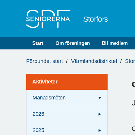
Till övergripande innehåll
Storfors
Start
Om föreningen
Bli medlem
Du
Förbundet start
Värmlandsdistriktet
Stor
är
här:
Aktiviteter
Månadsmöten
2026
O
2025