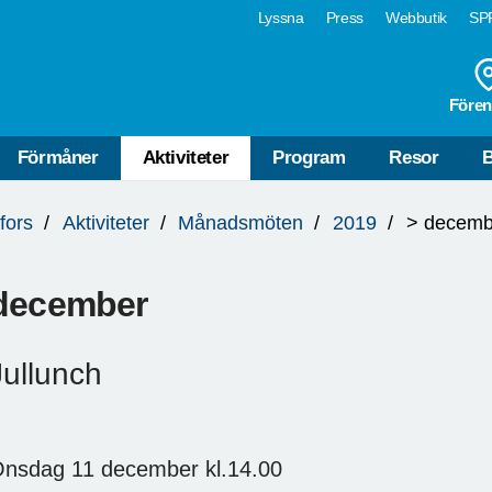
Lyssna
Press
Webbutik
SPF
Fören
Förmåner
Aktiviteter
Program
Resor
B
fors
Aktiviteter
Månadsmöten
2019
> decemb
december
Jullunch
nsdag 11 december kl.14.00