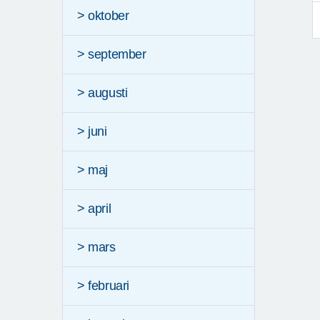
> oktober
> september
> augusti
> juni
> maj
> april
> mars
> februari