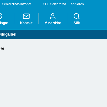
 Seniorernas intranät
SPF Seniorerna
Senioren
ingar
Kontakt
Mina sidor
Sök
ildgalleri
er