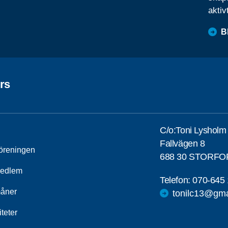
aktiv
B
rs
C/o:Toni Lysholm
Fallvägen 8
öreningen
688 30 STORFO
medlem
Telefon:
070-645 
åner
tonilc13@gma
iteter