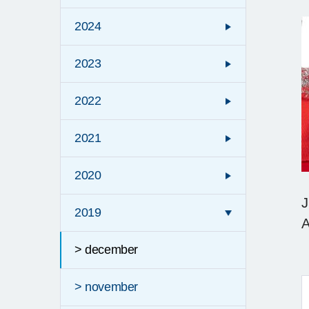
2024
2023
2022
2021
2020
J
2019
A
t
> december
> november