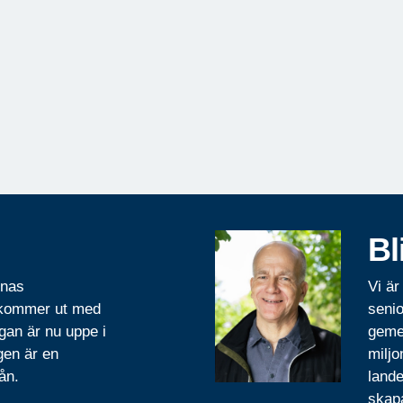
Bl
rnas
Vi är
 kommer ut med
senio
gan är nu uppe i
geme
gen är en
miljo
ån.
lande
skapa