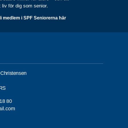
t liv för dig som senior.
li medlem i SPF Seniorerna här
 Christensen
RS
18 80
il.com