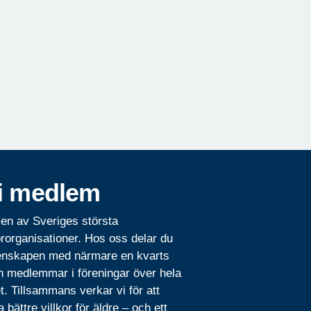
i medlem
 en av Sveriges största
rorganisationer. Hos oss delar du
nskapen med närmare en kvarts
n medlemmar i föreningar över hela
t. Tillsammans verkar vi för att
 bättre villkor för äldre – och ett