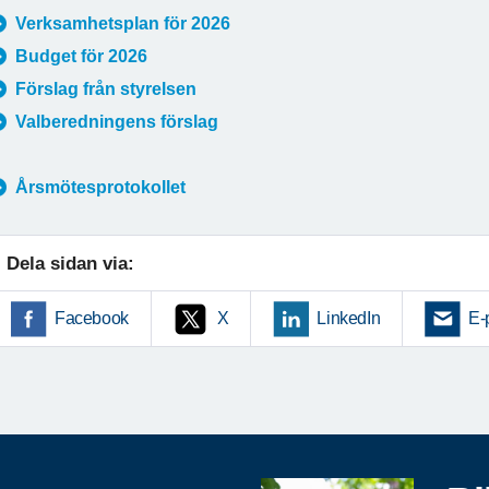
Verksamhetsplan för 2026
Budget för 2026
Förslag från styrelsen
Valberedningens förslag
Årsmötesprotokollet
Dela sidan via:
Facebook
X
LinkedIn
E-