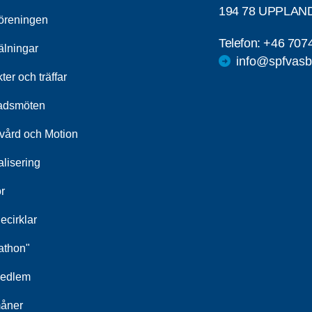
194 78 UPPLAN
öreningen
Telefon:
+46 707
lningar
info@spfvasb
kter och träffar
adsmöten
kvård och Motion
alisering
r
ecirklar
athon"
medlem
åner