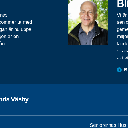
Bl
rnas
Vi är
 kommer ut med
senio
gan är nu uppe i
geme
gen är en
miljo
ån.
lande
skapa
aktiv
B
nds Väsby
Seniorernas Hus