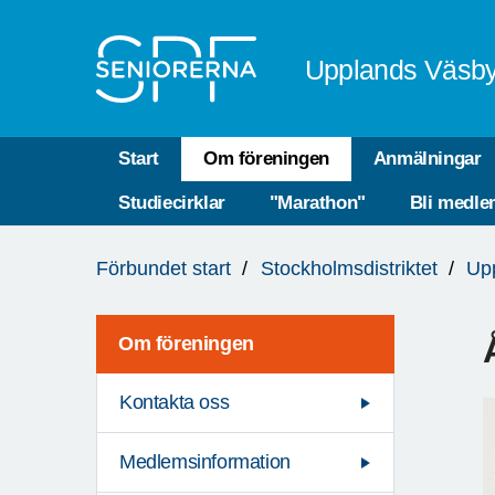
Till övergripande innehåll
Upplands Väsb
Start
Om föreningen
Anmälningar
Studiecirklar
"Marathon"
Bli medl
Du
Förbundet start
Stockholmsdistriktet
Up
är
här:
Om föreningen
Kontakta oss
Medlemsinformation