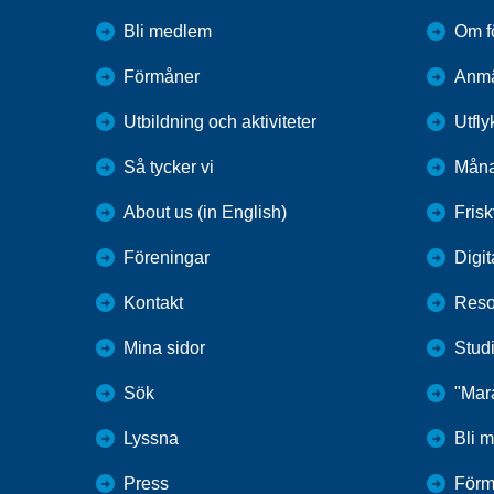
Bli medlem
Om f
Förmåner
Anmä
Utbildning och aktiviteter
Utfly
Så tycker vi
Mån
About us (in English)
Fris
Föreningar
Digit
Kontakt
Reso
Mina sidor
Studi
Sök
"Mar
Lyssna
Bli 
Press
Förm