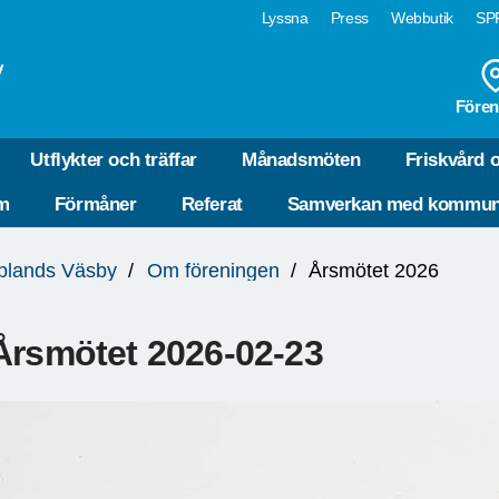
Lyssna
Press
Webbutik
SPF
y
Fören
Utflykter och träffar
Månadsmöten
Friskvård 
em
Förmåner
Referat
Samverkan med kommu
plands Väsby
Om föreningen
Årsmötet 2026
Årsmötet 2026-02-23