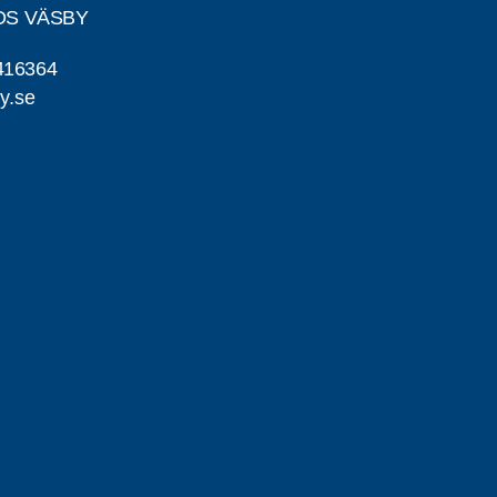
DS VÄSBY
416364
y.se