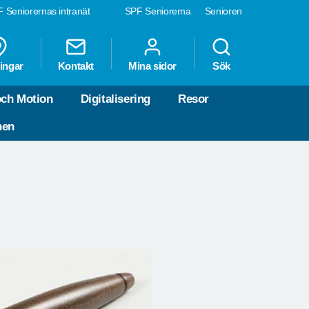
 Seniorernas intranät
SPF Seniorerna
Senioren
ingar
Kontakt
Mina sidor
Sök
och Motion
Digitalisering
Resor
nen